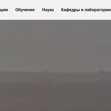
щим
щим
Обучение
Обучение
Наука
Наука
Кафедры и лаборатории
Кафедры и лаборатории