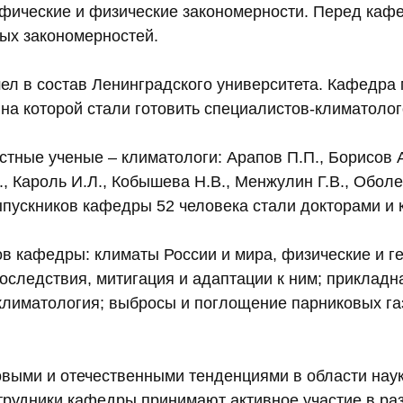
афические и физические закономерности. Перед кафе
ых закономерностей.
шел в состав Ленинградского университета. Кафедра
на которой стали готовить специалистов-климатолог
тные ученые – климатологи: Арапов П.П., Борисов А.
., Кароль И.Л., Кобышева Н.В., Менжулин Г.В., Оболе
пускников кафедры 52 человека стали докторами и 
в кафедры: климаты России и мира, физические и г
следствия, митигация и адаптации к ним; прикладна
климатология; выбросы и поглощение парниковых га
овыми и отечественными тенденциями в области наук
трудники кафедры принимают активное участие в ра