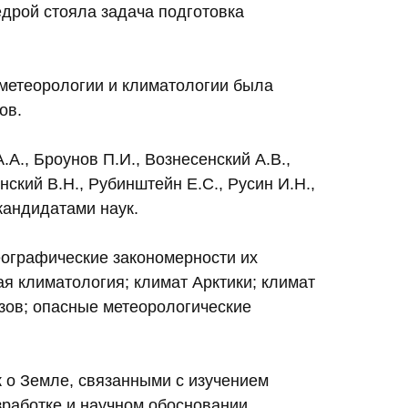
дрой стояла задача подготовка
 метеорологии и климатологии была
ов.
А., Броунов П.И., Вознесенский А.В.,
нский В.Н., Рубинштейн Е.С., Русин И.Н.,
кандидатами наук.
еографические закономерности их
я климатология; климат Арктики; климат
зов; опасные метеорологические
 о Земле, связанными с изучением
зработке и научном обосновании