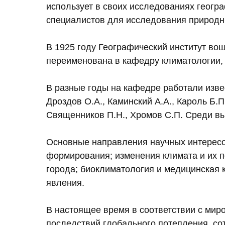
использует в своих исследованиях геогр
специалистов для исследования природн
В 1925 году Географический институт во
переименована в кафедру климатологии, 
В разные годы на кафедре работали извес
Дроздов О.А., Каминский А.А., Кароль Б.П
Священников П.Н., Хромов С.П. Среди вы
Основные направления научных интересо
формирования; изменения климата и их по
города; биоклиматология и медицинская 
явления.
В настоящее время в соответствии с мир
последствий глобального потепления, со