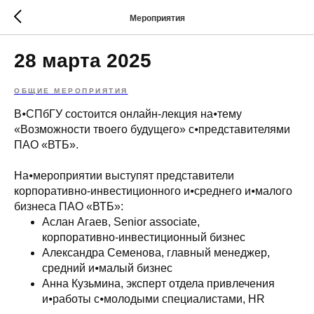
Мероприятия
28 марта 2025
ОБЩИЕ МЕРОПРИЯТИЯ
В⦁СПбГУ состоится онлайн‑лекция на⦁тему
«Возможности твоего будущего» с⦁представителями
ПАО «ВТБ».
На⦁мероприятии выступят представители
корпоративно‑инвестиционного и⦁среднего и⦁малого
бизнеса ПАО «ВТБ»:
Аслан Агаев, Senior associate,
корпоративно‑инвестиционный бизнес
Александра Семенова, главный менеджер,
средний и⦁малый бизнес
Анна Кузьмина, эксперт отдела привлечения
и⦁работы с⦁молодыми специалистами, HR