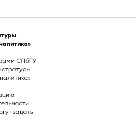
атуры
аналитика»
грамм СПбГУ
истратуры
аналитика»
мацию
тельности
огут задать