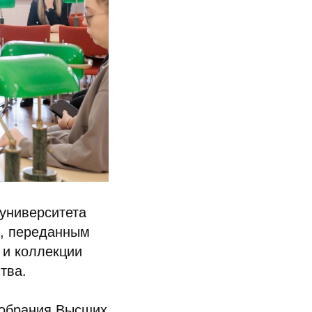
 университета
, переданным
 и коллекции
тва.
собрания Высших