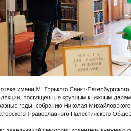
отеке имени М. Горького Санкт‑Петербургского
 лекции, посвященные крупным книжным дарам
разные годы: собранию Николая Михайловского
аторского Православного Палестинского Общес
у, заведующий сектором, хранитель книжного 