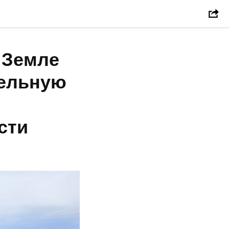
 Земле
тельную
сти