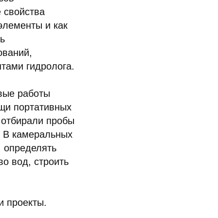
 свойства
элементы и как
ь
ований,
тами гидролога.
вые работы
ощи портативных
 отбирали пробы
. В камеральных
, определять
во вод, строить
и проекты.