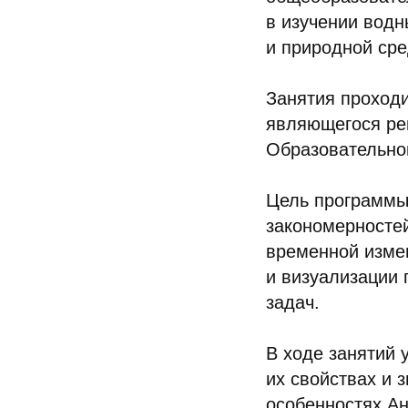
в изучении водн
и природной сре
Занятия проходи
являющегося ре
Образовательног
Цель программы
закономерностей
временной измен
и визуализации
задач.
В ходе занятий 
их свойствах и 
особенностях Ан