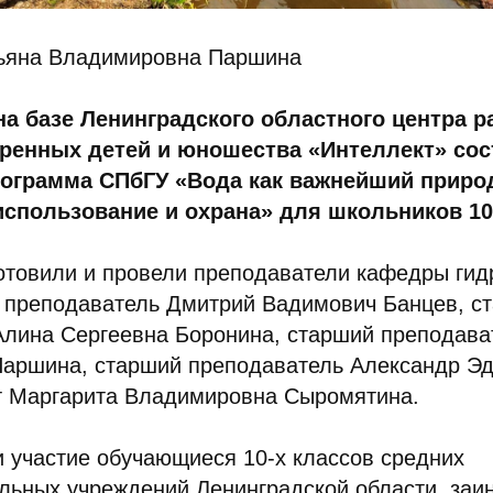
тьяна Владимировна Паршина
 на базе Ленинградского областного центра р
аренных детей и юношества «Интеллект» со
ограмма СПбГУ «Вода как важнейший приро
спользование и охрана» для школьников 10
отовили и провели преподаватели кафедры гид
 преподаватель Дмитрий Вадимович Банцев, с
Алина Сергеевна Боронина, старший преподава
аршина, старший преподаватель Александр Э
т Маргарита Владимировна Сыромятина.
 участие обучающиеся 10-х классов средних
льных учреждений Ленинградской области, заи