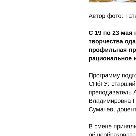
Автор фото: Та
С 19 по 23 мая
творчества од
профильная пр
рациональное и
Программу подг
СПбГУ: старший
преподаватель 
Владимировна П
Сумачев, доцен
В смене приняли
общеобразовате