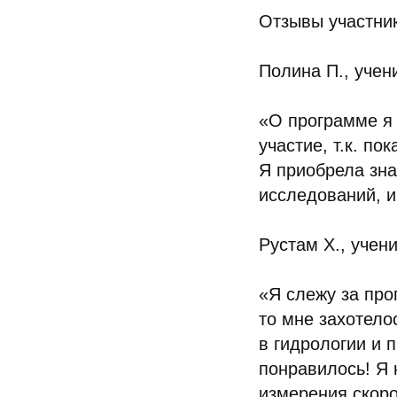
Отзывы участни
Полина П., уче
«О программе я 
участие, т.к. п
Я приобрела зна
исследований, и
Рустам Х., уче
«Я слежу за про
то мне захотело
в гидрологии и 
понравилось! Я 
измерения скоро