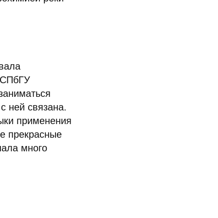
овала
т СПбГУ
 заниматься
с ней связана.
выки применения
ме прекрасные
нала много