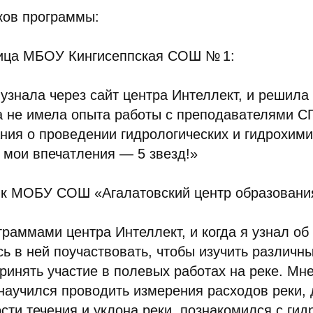
ков программы:
ница МБОУ Кингисеппская СОШ № 1:
узнала через сайт центра Интеллект, и решила 
ока не имела опыта работы с преподавателями С
ния о проведении гидрологических и гидрохими
 мои впечатления — 5 звезд!»
ник МОБУ СОШ «Агалатовский центр образовани
граммами центра Интеллект, и когда я узнал об
сь в ней поучаствовать, чтобы изучить различн
принять участие в полевых работах на реке. Мн
научился проводить измерения расходов реки, 
сти течения и уклона реки, познакомился с ги