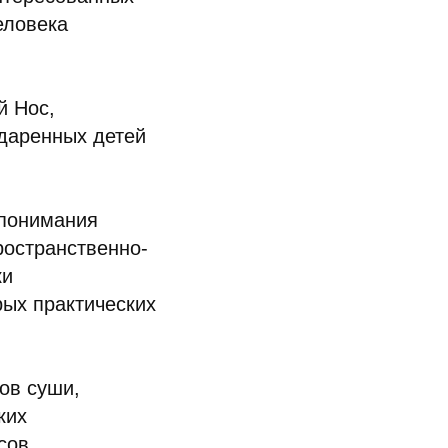
еловека
й Нос,
даренных детей
 понимания
ространственно-
ки
ых практических
ов суши,
ких
сов