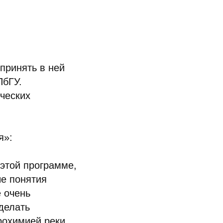
принять в ней
ПбГУ.
ческих
я»:
 этой программе,
ые понятия
е очень
делать
дрохимией реки