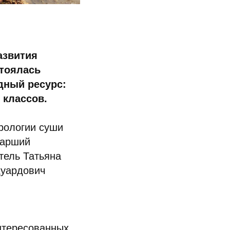
азвития
стоялась
дный ресурс:
 классов.
рологии суши
тарший
тель Татьяна
дуардович
нтересованных