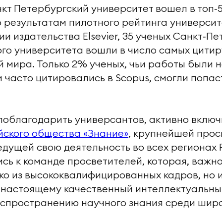
нкт Петербургский университет вошел в топ‑
 результатам пилотного рейтинга университ
ии издательства Elsevier, 35 ученых Санкт‑П
го университета вошли в число самых цити
 мира. Только 2% ученых, чьи работы были 
 часто цитировались в Scopus, смогли попаст
поблагодарить универсантов, активно вклю
йского общества «Знание»
, крупнейшей прос
едущей свою деятельность во всех регионах 
ь к команде просветителей, которая, важно
ько из высококвалифицированных кадров, но и
‑настоящему качественный интеллектуальный
аспространению научного знания среди широ