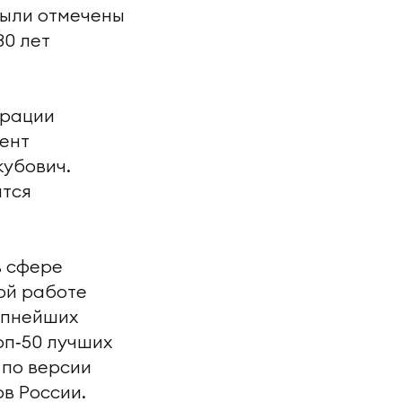
были отмечены
30 лет
ерации
ент
кубович.
ятся
в сфере
ой работе
упнейших
оп‑50 лучших
 по версии
в России.