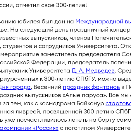
ссии, отметил свое 300‑летие!
ванию юбилея был дан на
Международной вы
ве. На следующий день праздничный концер
известных выпускников, членов Попечительс
, студентов и сотрудников Университета. От
 мероприятие заместитель председателя Со
оссийской Федерации, председатель попечи
выпускник Университета
Д. А. Медведев
. Сре
риуроченных к 300‑летию СПбГУ, можно выд
Дня города
, Весенний
праздник фонтанов
в П
раздник выпускников «Алые паруса». Все мы
 за тем, как с космодрома Байконур
стартов
енная ливреей, посвященной 300‑летию СПбГ
в уже посчастливилось лететь на борту сам
виакомпании «Россия»
с логотипом Университе