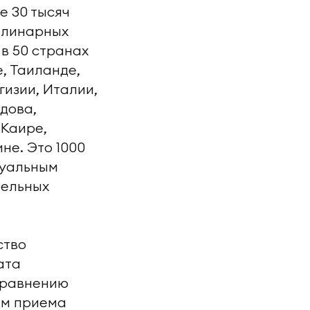
е 30 тысяч
плинарных
 в 50 странах
, Таиланде,
гизии, Италии,
дова,
 Каире,
не. Это 1000
туальным
тельных
ство
ата
 сравнению
ам приема