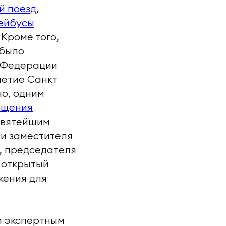
й поезд
,
ейбусы
Кроме того,
 было
й Федерации
летие Санкт
но, одним
ящения
вятейшим
ии заместителя
, председателя
о открытый
жения для
и экспертным