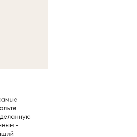
 самые
ольте
роделанную
нным —
ейший