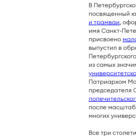
В Петербургск
посвященный ю
и трамваи
, оф
имя Санкт‑Пете
присвоено
мал
выпустил в об
Петербургского
из самых значи
университетско
Патриархом Мос
председателя 
попечительског
после масштаб
многих универс
Все три столет