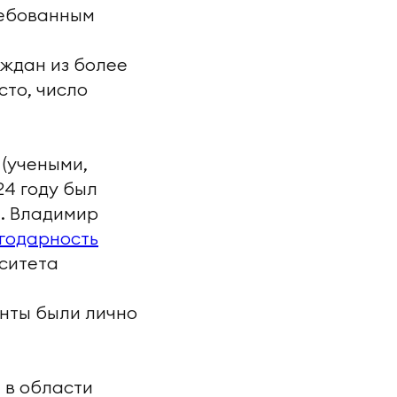
ребованным
аждан из более
сто, число
 (учеными,
24 году был
. Владимир
годарность
рситета
нты были лично
 в области