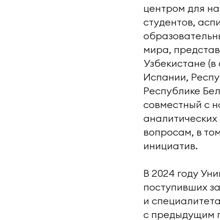
центром для на
студентов, ас
образовательны
мира, представ
Узбекистане (в
Испании, Респу
Республике Бел
совместный с н
аналитических 
вопросам, в то
инициатив.
В 2024 году Ун
поступивших з
и специалитета
с предыдущим п