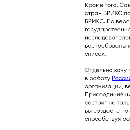
Кроме того, Са
стран БРИКС по
БРИКС. По верс
государственно
исследователей
востребованы и
список.
Отдельно хочу 
в работу
Росси
организации, в
Присоединившис
состоит не тол
вы создаете по
способствуя р