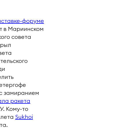
ставке‑форуме
т в Мариинском
кого совета
крыл
вета
тельского
ди
елить
етергофе
 с замиранием
ала ракета
У. Кому‑то
олета
Sukhoi
та.