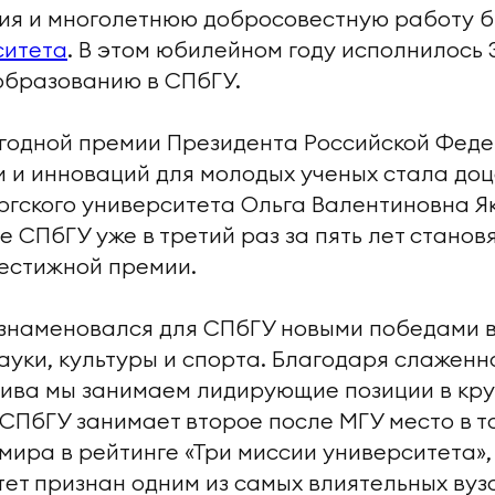
ия и многолетнюю добросовестную работу 
ситета
. В этом юбилейном году исполнилось 
образованию в СПбГУ.
годной премии Президента Российской Фед
и и инноваций для молодых ученых стала доц
гского университета Ольга Валентиновна Я
 СПбГУ уже в третий раз за пять лет станов
естижной премии.
ознаменовался для СПбГУ новыми победами 
ауки, культуры и спорта. Благодаря слаженн
тива мы занимаем лидирующие позиции в кр
, СПбГУ занимает второе после МГУ место в т
мира в рейтинге «Три миссии университета»,
ет признан одним из самых влиятельных вузо