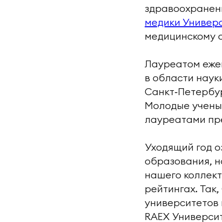
здравоохранен
медики Универ
медицинскому 
Лауреатом еже
в области наук
Санкт‑Петербур
Молодые ученые
лауреатами пр
Уходящий год 
образования, н
нашего коллек
рейтингах. Так
университетов 
RAEX Университ