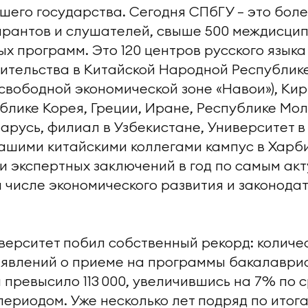
шего государства. Сегодня СПбГУ — это боле
пирантов и слушателей, свыше 500 междисци
х программ. Это 120 центров русского языка
ительства в Китайской Народной Республике
 свободной экономической зоне «Навои»), Кир
блике Корея, Греции, Иране, Республике Мол
арусь, филиал в Узбекистане, Университет в
ашими китайскими коллегами кампус в Харби
и экспертных заключений в год по самым ак
м числе экономического развития и законода
иверситет побил собственный рекорд: количе
аявлений о приеме на программы бакалаври
 превысило 113 000, увеличившись на 7% по
ериодом. Уже несколько лет подряд по итог