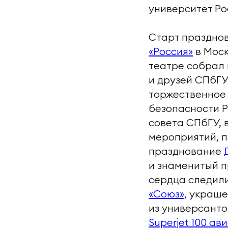
университет Ро
Старт праздно
«Россия»
в Моск
театре собрал 
и друзей СПбГУ
торжественное
безопасности Р
совета СПбГУ, 
мероприятий, п
празднование
и знаменитый п
сердца следили
«Союз»
, украш
из универсанто
Superjet 100 а