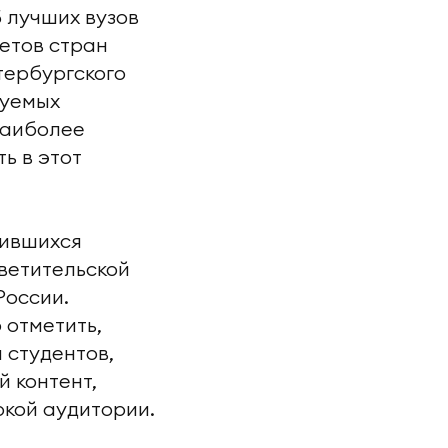
5 лучших вузов
етов стран
етербургского
руемых
наиболее
ь в этот
чившихся
ветительской
России.
 отметить,
 студентов,
 контент,
кой аудитории.