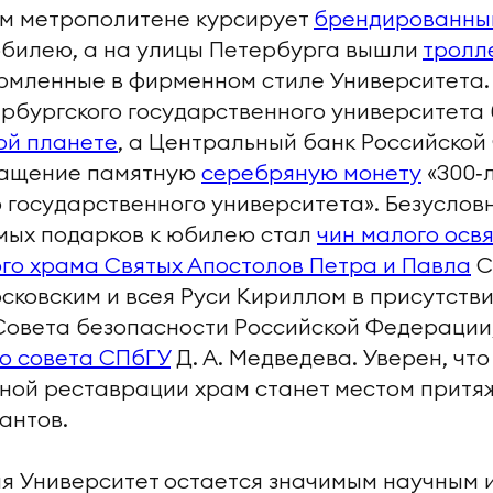
ом метрополитене курсирует
брендированны
билею, а на улицы Петербурга вышли
тролл
ормленные в фирменном стиле Университета. 
рбургского государственного университета
ой планете
, а Центральный банк Российско
ращение памятную
серебряную монету
«300‑
 государственного университета». Безуслов
мых подарков к юбилею стал
чин малого осв
го храма Святых Апостолов Петра и Павла
С
ковским и всея Руси Кириллом в присутств
Совета безопасности Российской Федерации
о совета СПбГУ
Д. А. Медведева. Уверен, чт
ной реставрации храм станет местом притя
антов.
ия Университет остается значимым научным 