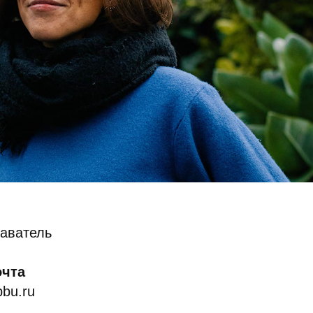
аватель
очта
pbu.ru