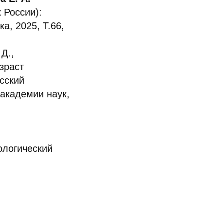
 России):
а, 2025, Т.66,
Д.,
озраст
сский
 академии наук,
ологический