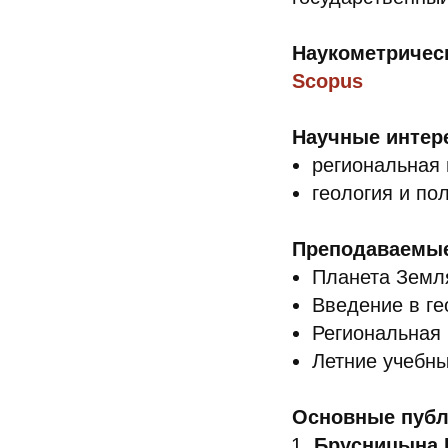
Наукометричес
Scopus
Научные интер
региональная 
геология и по
Преподаваемы
Планета Земля
Введение в ге
Региональная 
Летние учебны
Основные публ
Брусницына Е