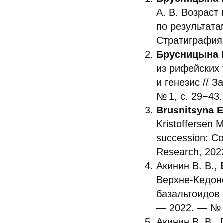
А. В. Возраст
по результата
Стратиграфия.
Брусницына Е
из рифейских
и генезис // 
№ 1, с. 29−43.
Brusnitsyna Е
Kristoffersen 
succession: Con
Research, 2022
Акинин В. В.,
Верхне-Кедон
базальтоидов 
— 2022. — № 
Акинин В. В.,