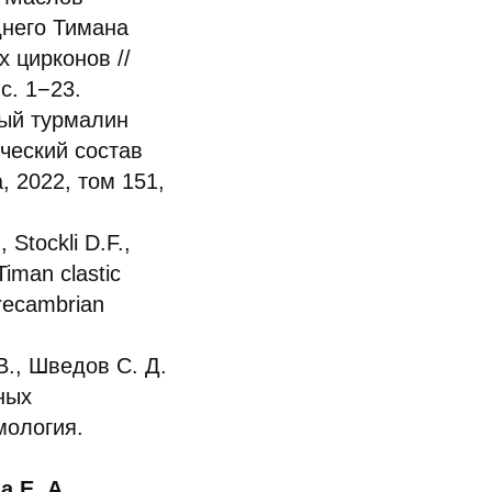
днего Тимана
 цирконов //
с. 1−23.
ный турмалин
ческий состав
, 2022, том 151,
 Stockli D.F.,
iman clastic
Precambrian
В., Шведов С. Д.
ных
мология.
 Е. А.