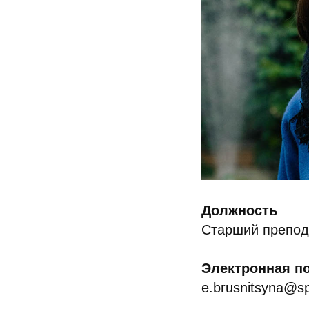
Должность
Старший препод
Электронная п
e.brusnitsyna@s