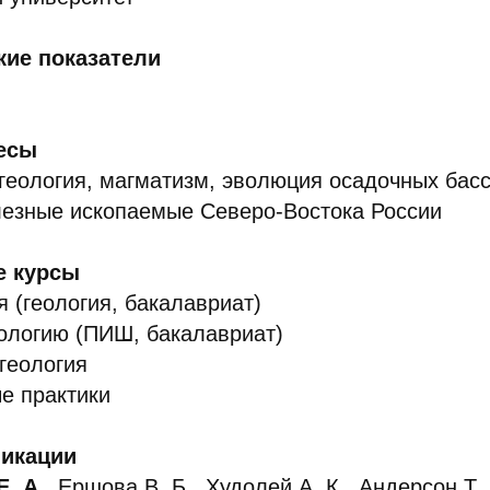
кие показатели
есы
геология, магматизм, эволюция осадочных бас
лезные ископаемые Северо-Востока России
е курсы
 (геология, бакалавриат)
ологию (ПИШ, бакалавриат)
геология
е практики
икации
. А.
, Ершова В. Б., Худолей А. К., Андерсон Т.