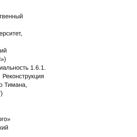
ственный
ерситет,
кий
»)
иальность 1.6.1.
, Реконструкция
о Тимана,
)
ого»
кий