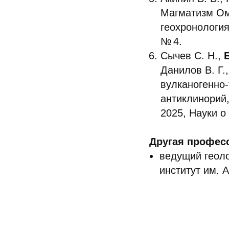
Магматизм Омо
геохронология
№ 4.
Сычев С. Н.,
Данилов В. Г.,
вулканогенно-
антиклинорий,
2025, Науки о 
Другая профес
ведущий геоло
институт им. 