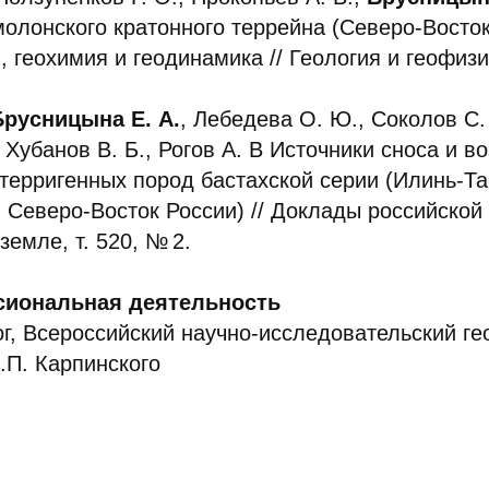
лонского кратонного террейна (Северо-Восток
, геохимия и геодинамика // Геология и геофизик
Брусницына Е. А.
, Лебедева О. Ю., Соколов С. 
 Хубанов В. Б., Рогов А. В Источники сноса и в
терригенных пород бастахской серии (Илинь-Та
 Северо-Восток России) // Доклады российской
земле, т. 520, № 2.
сиональная деятельность
г, Всероссийский научно-исследовательский ге
А.П. Карпинского