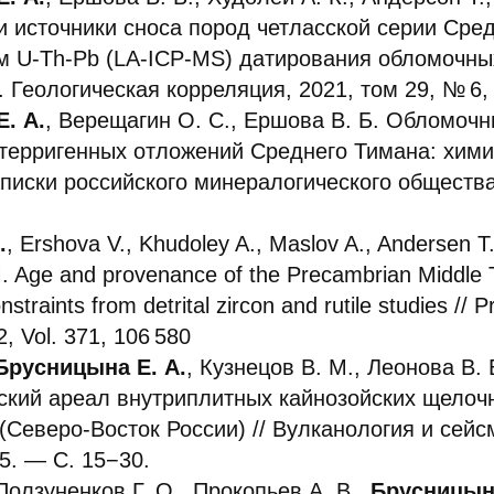
 и источники сноса пород четласской серии Сре
м U-Th-Pb (LA-ICP-MS) датирования обломочных
 Геологическая корреляция, 2021, том 29, № 6, 
. А.
, Верещагин О. С., Ершова В. Б. Обломоч
 терригенных отложений Среднего Тимана: хими
Записки российского минералогического общества
.
, Ershova V., Khudoley A., Maslov A., Andersen T.,
M. Age and provenance of the Precambrian Middle T
straints from detrital zircon and rutile studies // 
, Vol. 371, 106 580
Брусницына Е. А.
, Кузнецов В. М., Леонова В. 
ский ареал внутриплитных кайнозойских щелоч
(Северо-Восток России) // Вулканология и сейс
5. — С. 15−30.
 Ползуненков Г. О., Прокопьев А. В.,
Брусницына