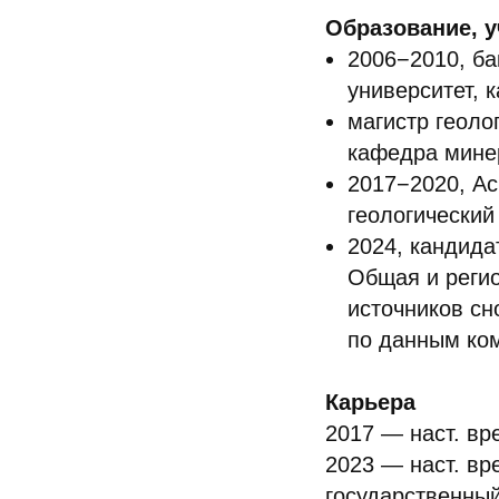
Образование, у
2006−2010, ба
университет, 
магистр геоло
кафедра мине
2017−2020, Ас
геологический
2024, кандида
Общая и регио
источников сн
по данным ко
Карьера
2017 — наст. вр
2023 — наст. вр
государственный