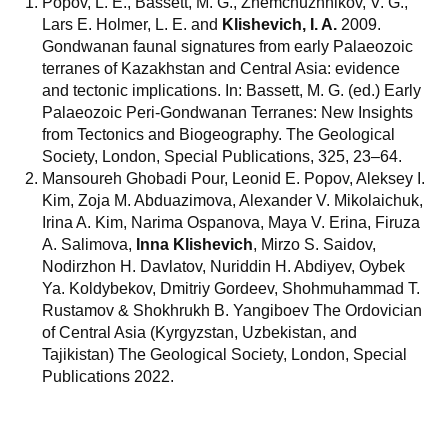
Popov, L. E., Bassett, M. G., Zhemchuzhnikov, V. G.,
Lars E. Holmer, L. E. and
Klishevich, I. A.
2009.
Gondwanan faunal signatures from early Palaeozoic
terranes of Kazakhstan and Central Asia: evidence
and tectonic implications. In: Bassett, M. G. (ed.) Early
Palaeozoic Peri-Gondwanan Terranes: New Insights
from Tectonics and Biogeography. The Geological
Society, London, Special Publications, 325, 23–64.
Mansoureh Ghobadi Pour, Leonid E. Popov, Aleksey I.
Kim, Zoja M. Abduazimova, Alexander V. Mikolaichuk,
Irina A. Kim, Narima Ospanova, Maya V. Erina, Firuza
A. Salimova,
Inna Klishevich
, Mirzo S. Saidov,
Nodirzhon H. Davlatov, Nuriddin H. Abdiyev, Oybek
Ya. Koldybekov, Dmitriy Gordeev, Shohmuhammad T.
Rustamov & Shokhrukh B. Yangiboev The Ordovician
of Central Asia (Kyrgyzstan, Uzbekistan, and
Tajikistan) The Geological Society, London, Special
Publications 2022.