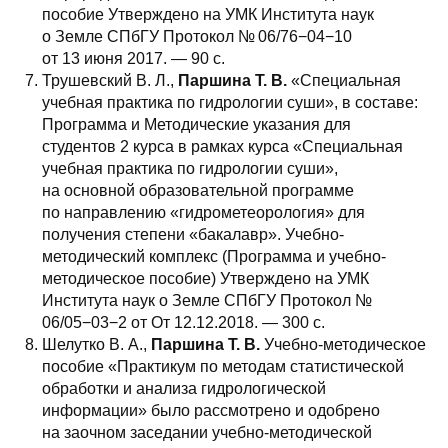
пособие Утверждено на УМК Института наук
о Земле СПбГУ Протокол № 06/76−04−10
от 13 июня 2017. — 90 с.
Трушевский В. Л.,
Паршина Т. В.
«Специальная
учебная практика по гидрологии суши», в составе:
Программа и Методические указания для
студентов 2 курса в рамках курса «Специальная
учебная практика по гидрологии суши»,
на основной образовательной программе
по направлению «гидрометеорология» для
получения степени «бакалавр». Учебно-
методический комплекс (Программа и учебно-
методическое пособие) Утверждено на УМК
Института наук о Земле СПбГУ Протокол №
06/05−03−2 от От 12.12.2018. — 300 с.
Шелутко В. А.,
Паршина Т. В.
Учебно-методическое
пособие «Практикум по методам статистической
обработки и анализа гидрологической
информации» было рассмотрено и одобрено
на заочном заседании учебно-методической