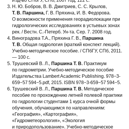
Изд-во СПбГУ, СПб, 2007 год, 122 с.
Н. Ю. Бобров, В. В. Дмитриев, С. С. Крылов,
Т. В. Паршина,
Г. В. Пряхина, И. В. Федорова.
О возможности применения георадиолокации при
гидрологических исследованиях в устьевых зонах
рек. / Вестн. С.-Петерб. Ун-та. Сер. 7. 2008 год.
Виноградова Т.А., Пряхина Г. В.,
Паршина
Т. В.
Общая гидрология (краткий конспект лекций).
Учебно-методическое пособие. / СПбГУ, СПб, 2011.
— 100 с.
Трушевский В. Л.,
Паршина Т. В.
Практикум
по гидрометрии. Учебно-методическое пособие
Издательства Lambert Academic Publishing. 978−3-
659−57 594−5.pdf, 2015. ISBN 978−3-659−57 594−5.
Трушевский В. Л.,
Паршина Т. В.
Методическое
пособие по прохождению летней полевой практики
по гидрологии студентами 1 курса очной формы
обучения, обучающимся по направлениям:
«География», «Картография»,
«Гидрометеорология», «Экология
и природопользование». Учебно-методическое