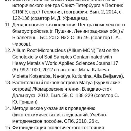
исторического центра Санкт-Петербурга // Вестник
СПбГУ, сер.7 Геология, география. Вып. 2, 2014, с.
122-136 (соавтор М. Д. Уфимцева).
Дендрологическая коллекция Центра комплексного
благоустройства (г. Пушкин, Ленинград-ская обл.) //
Бюллетень ГБС. 2013 № 3 С. 36-49. (соавтор Г. А.
Фирсов).
Allium Root-Micronucleus (Allium-MCN) Test on the
Genotoxicity of Soil Samples Contaminated with
Heavy Metals // World Applied Sciences Journal 17
(8): 992-1000, 2012 (соавторы: Maria Kataeva,
Violetta Kotseruba, Na-talya Kutlunina, Alla Beljaeva).
Растительный покров острова Матуа (Курильские
острова) //Комаровские чтения. Владиво-сток:
Дальнаука, 2012. Вып. 59. С. 188-229 (соавтор С.
Ю. Гришин).
Методические указания к проведению
фитогеохимических исследований. Учебно-
методическое пособие. СПб, 2010. 26 с.
Фитоиндикация экологического состояния