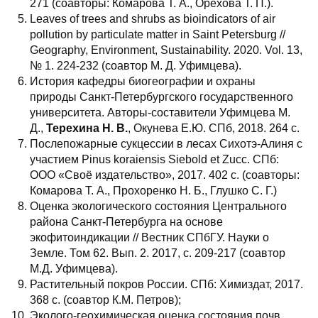
271 (соавторы: Комарова Т. А., Орехова Т. П.).
Leaves of trees and shrubs as bioindicators of air
pollution by particulate matter in Saint Petersburg //
Geography, Environment, Sustainability. 2020. Vol. 13,
№ 1. 224-232 (соавтор М. Д. Уфимцева).
История кафедры биогеографии и охраны
природы Санкт-Петербургского государственного
университета. Авторы-составители Уфимцева М.
Д.,
Терехина Н. В.
, Окунева Е.Ю. СПб, 2018. 264 с.
Послепожарные сукцессии в лесах Сихотэ-Алиня с
участием Pinus koraiensis Siebold et Zucc. СПб:
ООО «Своё издательство», 2017. 402 с. (соавторы:
Комарова Т. А., Прохоренко Н. Б., Глушко С. Г.)
Оценка экологического состояния Центрального
района Санкт-Петербурга на основе
экофитоиндикации // Вестник СПбГУ. Науки о
Земле. Том 62. Вып. 2. 2017, с. 209-217 (соавтор
М.Д. Уфимцева).
Растительный покров России. СПб: Химиздат, 2017.
368 с. (соавтор К.М. Петров);
Эколого-геохимическая оценка состояния почв